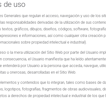
s de uso
s Generales que regulan el acceso, navegación y uso de los sit
as responsabilidades derivadas de la utilización de sus conten
 textos, gráficos, dibujos, diseños, códigos, software, fotografí
presiones e informaciones, así como cualquier otra creación pr
ernacionales sobre propiedad intelectual e industrial).
so o la mera utilización del Sitio Web por parte del Usuario imp
En consecuencia, el Usuario manifiesta que ha leído atentament
e entenderá por Usuario a la persona que acceda, navegue, utilic
uitas u onerosas, desarrolladas en el Sitio Web.
s elementos y contenidos que lo integran, tales como bases de d
vos, logotipos, fotografías, fragmentos de obras audiovisuales, d
jetos a derechos de propiedad intelectual e industrial de los 