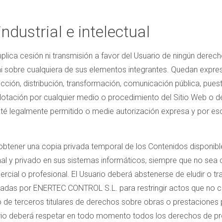
industrial e intelectual
plica cesión ni transmisión a favor del Usuario de ningún derech
b ni sobre cualquiera de sus elementos integrantes. Quedan expr
cción, distribución, transformación, comunicación pública, puest
explotación por cualquier medio o procedimiento del Sitio Web o 
sté legalmente permitido o medie autorización expresa y por 
y obtener una copia privada temporal de los Contenidos disponibl
al y privado en sus sistemas informáticos, siempre que no sea co
cial o profesional. El Usuario deberá abstenerse de eludir o tra
das por ENERTEC CONTROL S.L. para restringir actos que no cu
e terceros titulares de derechos sobre obras o prestaciones 
ario deberá respetar en todo
momento todos los derechos de
pr