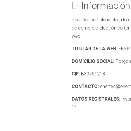
I.- Información
Para dar cumplimiento a lo es
de comercio electrónico (en a
web:
TITULAR DE LA WEB:
ENERT
DOMICILIO SOCIAL:
Polígon
CIF:
B39761218
CONTACTO:
enertec@enert
DATOS REGISTRALES:
Insc
1ª.