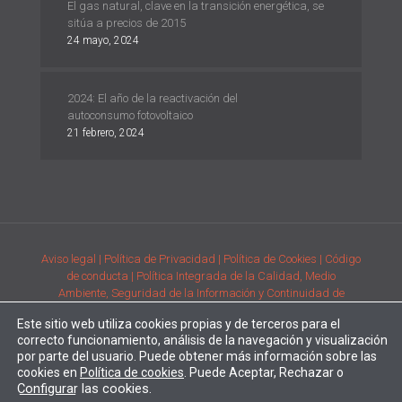
El gas natural, clave en la transición energética, se
sitúa a precios de 2015
24 mayo, 2024
2024: El año de la reactivación del
autoconsumo fotovoltaico
21 febrero, 2024
Aviso legal
| Política de Privacidad
| Política de Cookies
| Código
de conducta
| Política Integrada de la Calidad, Medio
Ambiente, Seguridad de la Información y Continuidad de
Negocio
| Condiciones generales de compra de la adquisición
Este sitio web utiliza cookies propias y de terceros para el
de productos
| Comunicación de requisitos ambientales y de
correcto funcionamiento, análisis de la navegación y visualización
prestación del servicio
por parte del usuario. Puede obtener más información sobre las
Desarrollado por
Alpe Creativa
| Enertec forma parte del
Grupo
cookies en
Política de cookies
. Puede Aceptar, Rechazar o
Configurar
las cookies.