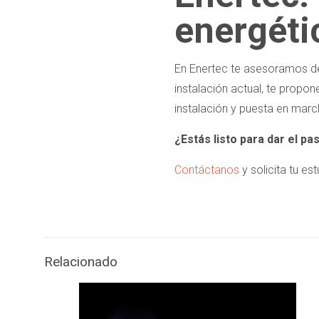
energéti
En Enertec te asesoramos de
instalación actual, te prop
instalación y puesta en marc
¿Estás listo para dar el p
Contáctanos
y solicita tu e
Relacionado