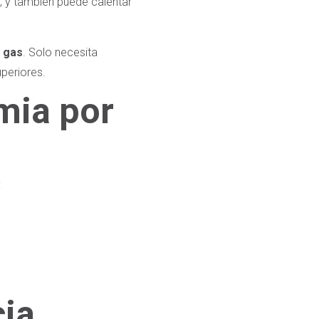
s, y también puede calentar
l gas
. Solo necesita
uperiores.
mia por
:
cia