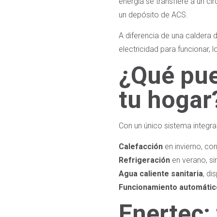
energía se transfiere a un ci
un depósito de ACS.
A diferencia de una caldera 
electricidad para funcionar, 
¿Qué pue
tu hogar
Con un único sistema integra
Calefacción
en invierno, con
Refrigeración
en verano, si
Agua caliente sanitaria
, di
Funcionamiento automático
Enertec: 