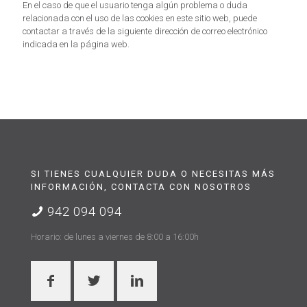
En el caso de que el usuario tenga algún problema o duda
relacionada con el uso de las cookies en este sitio web, puede
contactar a través de la siguiente dirección de correo electrónico
indicada en la página web.
SI TIENES CUALQUIER DUDA O NECESITAS MÁS
INFORMACIÓN, CONTACTA CON NOSOTROS
942 094 094
Horario: de lunes a viernes de 8:00 a 16:00h