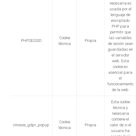
necesaria es
usada por el
lenguaje de
encriptado
PHP para
permitir que
Cookie
las variables
PHPSESSID
Propia
técnica
de sesión sean
guardadas en
el servidor
web. Esta
cookie es
esencial para
el
funcionamiento
de la web.
Esta cookie
técnica y
necesaria
contiene el
Cookie
cmoove_gdpr_popup
Propia
valor de si el
técnica
usuario ha