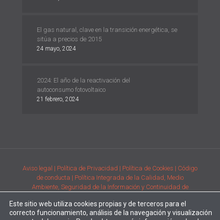
El gas natural, clave en la transición energética, se
sitúa a precios de 2015
24 mayo, 2024
2024: El año de la reactivación del
autoconsumo fotovoltaico
21 febrero, 2024
Aviso legal
| Política de Privacidad
| Política de Cookies
| Código
de conducta
| Política Integrada de la Calidad, Medio
Ambiente, Seguridad de la Información y Continuidad de
Negocio
| Condiciones generales de compra de la adquisición
Este sitio web utiliza cookies propias y de terceros para el
de productos
| Comunicación de requisitos ambientales y de
correcto funcionamiento, análisis de la navegación y visualización
prestación del servicio