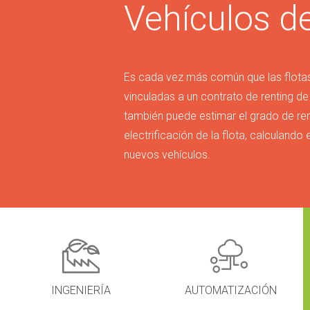
Vehículos de
Es cada vez más común que las flota
vinculadas a un contrato de renting de
también puede estimar el grado de ren
electrificación de la flota, calculando 
nuevos vehículos.
INGENIERÍA
AUTOMATIZACIÓN