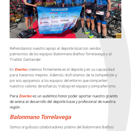
Refrendamos nuestro apoyo al deporte local con sendos
patrocinios de los equipos Balonmano Bathco Torrelavega y al
Triatlón Santander.
En
Enertec
creemos firmemente en el deporte y en su capacidad
para hacernos mejores. Además disfrutamos de la competición y
por eso apoyamos a los equipos del entorno que comparten
nuestros valores de esfuerzo, trabajo en equipo y compañerismo.
Para
Enertec
es un auténtico honor poder aportar nuestro granito
de arena al desarrollo del deporte base y profesional de nuestra
región.
Balonmano Torrelavega
Somos orgullosos colaboradores platino del Balonmano Bathco