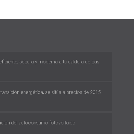
 eficiente, segura y moderna a tu caldera de gas
 transición energética, se sitúa a precios de 2015
vación del autoconsumo fotovoltaico