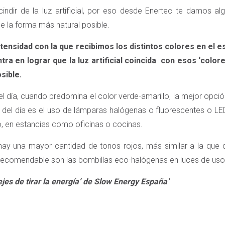
cindir de la luz artificial, por eso desde Enertec te damos a
 de la forma más natural posible.
 intensidad con la que recibimos los distintos colores en el 
tra en lograr que la luz artificial coincida con esos ‘colores
sible.
el día, cuando predomina el color verde-amarillo, la mejor opción 
 del día es el uso de lámparas halógenas o fluorescentes o LED
, en estancias como oficinas o cocinas.
 hay una mayor cantidad de tonos rojos, más similar a la que
 recomendable son las bombillas eco-halógenas en luces de uso
jes de tirar la energía’ de Slow Energy España’