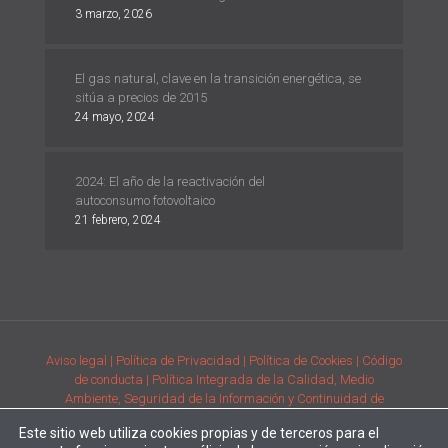
3 marzo, 2026
El gas natural, clave en la transición energética, se
sitúa a precios de 2015
24 mayo, 2024
2024: El año de la reactivación del
autoconsumo fotovoltaico
21 febrero, 2024
Aviso legal
| Política de Privacidad
| Política de Cookies
| Código
de conducta
| Política Integrada de la Calidad, Medio
Ambiente, Seguridad de la Información y Continuidad de
Negocio
| Condiciones generales de compra de la adquisición
Este sitio web utiliza cookies propias y de terceros para el
de productos
| Comunicación de requisitos ambientales y de