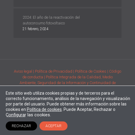
2024: El año de la reactivación del
autoconsumo fotovoltaico
21 febrero, 2024
Aviso legal
| Política de Privacidad
| Política de Cookies
| Código
de conducta
| Política Integrada de la Calidad, Medio
Ambiente, Seguridad de la Información y Continuidad de
Negocio
| Condiciones generales de compra de la adquisición
Este sitio web utiliza cookies propias y de terceros para el
de productos
| Comunicación de requisitos ambientales y de
correcto funcionamiento, análisis de la navegación y visualización
prestación del servicio
por parte del usuario. Puede obtener más información sobre las
Desarrollado por
Alpe Creativa
| Enertec forma parte del
Grupo
cookies en
Política de cookies
. Puede Aceptar, Rechazar o
Configurar
las cookies.
RECHAZAR
ACEPTAR