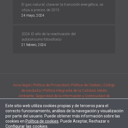
El gas natural, clave en la transición energética, se
sitúa a precios de 2015
24 mayo, 2024
2024: El año de la reactivación del
autoconsumo fotovoltaico
21 febrero, 2024
Aviso legal
| Política de Privacidad
| Política de Cookies
| Código
de conducta
| Política Integrada de la Calidad, Medio
Ambiente, Seguridad de la Información y Continuidad de
Negocio
| Condiciones generales de compra de la adquisición
Este sitio web utiliza cookies propias y de terceros para el
de productos
| Comunicación de requisitos ambientales y de
correcto funcionamiento, análisis de la navegación y visualización
prestación del servicio
por parte del usuario. Puede obtener más información sobre las
Desarrollado por
Alpe Creativa
| Enertec forma parte del
Grupo
cookies en
Política de cookies
. Puede Aceptar, Rechazar o
Configurar
las cookies.