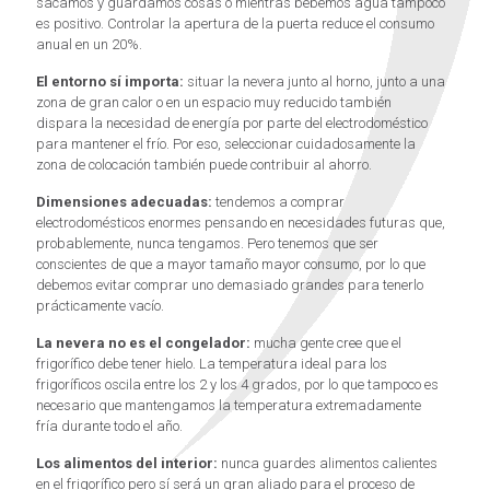
sacamos y guardamos cosas o mientras bebemos agua tampoco
es positivo. Controlar la apertura de la puerta reduce el consumo
anual en un 20%.
El entorno sí importa:
situar la nevera junto al horno, junto a una
zona de gran calor o en un espacio muy reducido también
dispara la necesidad de energía por parte del electrodoméstico
para mantener el frío. Por eso, seleccionar cuidadosamente la
zona de colocación también puede contribuir al ahorro.
Dimensiones adecuadas:
tendemos a comprar
electrodomésticos enormes pensando en necesidades futuras que,
probablemente, nunca tengamos. Pero tenemos que ser
conscientes de que a mayor tamaño mayor consumo, por lo que
debemos evitar comprar uno demasiado grandes para tenerlo
prácticamente vacío.
La nevera no es el congelador:
mucha gente cree que el
frigorífico debe tener hielo. La temperatura ideal para los
frigoríficos oscila entre los 2 y los 4 grados, por lo que tampoco es
necesario que mantengamos la temperatura extremadamente
fría durante todo el año.
Los alimentos del interior:
nunca guardes alimentos calientes
en el frigorífico pero sí será un gran aliado para el proceso de