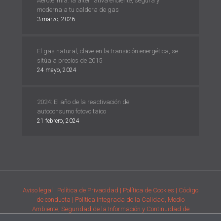
Aerotermia: la alternativa eficiente, segura y
moderna a tu caldera de gas
3 marzo, 2026
El gas natural, clave en la transición energética, se
sitúa a precios de 2015
24 mayo, 2024
2024: El año de la reactivación del
autoconsumo fotovoltaico
21 febrero, 2024
Aviso legal
| Política de Privacidad
| Política de Cookies
| Código
de conducta
| Política Integrada de la Calidad, Medio
Ambiente, Seguridad de la Información y Continuidad de
Negocio
| Condiciones generales de compra de la adquisición