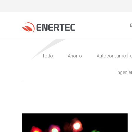
Todo
Ahorro
Autoconsumo Fo
Ingenier