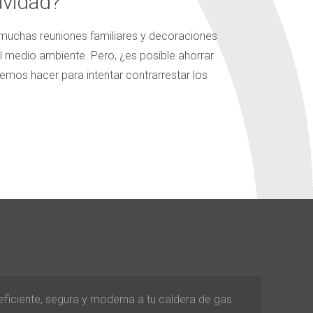
avidad?
uchas reuniones familiares y decoraciones
el medio ambiente. Pero, ¿es posible ahorrar
emos hacer para intentar contrarrestar los
 eficiente, segura y moderna a tu caldera de gas