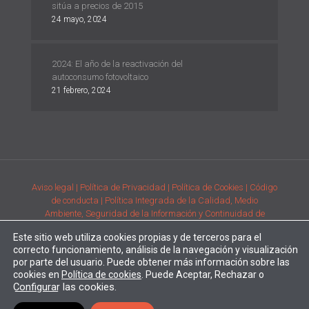
sitúa a precios de 2015
24 mayo, 2024
2024: El año de la reactivación del
autoconsumo fotovoltaico
21 febrero, 2024
Aviso legal
| Política de Privacidad
| Política de Cookies
| Código
de conducta
| Política Integrada de la Calidad, Medio
Ambiente, Seguridad de la Información y Continuidad de
Negocio
| Condiciones generales de compra de la adquisición
Este sitio web utiliza cookies propias y de terceros para el
de productos
| Comunicación de requisitos ambientales y de
correcto funcionamiento, análisis de la navegación y visualización
prestación del servicio
por parte del usuario. Puede obtener más información sobre las
Desarrollado por
Alpe Creativa
| Enertec forma parte del
Grupo
cookies en
Política de cookies
. Puede Aceptar, Rechazar o
Configurar
las cookies.