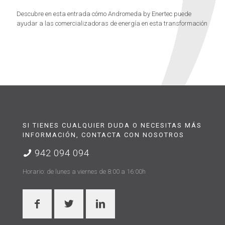
Descubre en esta entrada cómo Andromeda by Enertec puede
ayudar a las comercializadoras de energía en esta transformación
SI TIENES CUALQUIER DUDA O NECESITAS MÁS
INFORMACIÓN, CONTACTA CON NOSOTROS
942 094 094
Horario: de lunes a viernes de 8:00 a 16:00h