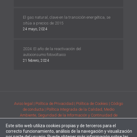
El gas natural, clave en la transición energética, se
sitúa a precios de 2015
24 mayo, 2024
2024: El año de la reactivación del
autoconsumo fotovoltaico
21 febrero, 2024
Aviso legal
| Política de Privacidad
| Política de Cookies
| Código
de conducta
| Política Integrada de la Calidad, Medio
Ambiente, Seguridad de la Información y Continuidad de
Negocio
| Condiciones generales de compra de la adquisición
Este sitio web utiliza cookies propias y de terceros para el
de productos
| Comunicación de requisitos ambientales y de
correcto funcionamiento, análisis de la navegación y visualización
prestación del servicio
por parte del usuario. Puede obtener más información sobre las