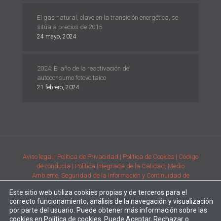
El gas natural, clave en la transición energética, se
sitúa a precios de 2015
24 mayo, 2024
2024: El año de la reactivación del
autoconsumo fotovoltaico
21 febrero, 2024
Aviso legal
| Política de Privacidad
| Política de Cookies
| Código
de conducta
| Política Integrada de la Calidad, Medio
Ambiente, Seguridad de la Información y Continuidad de
Negocio
| Condiciones generales de compra de la adquisición
Este sitio web utiliza cookies propias y de terceros para el
de productos
| Comunicación de requisitos ambientales y de
correcto funcionamiento, análisis de la navegación y visualización
prestación del servicio
por parte del usuario. Puede obtener más información sobre las
Desarrollado por
Alpe Creativa
| Enertec forma parte del
Grupo
cookies en
Política de cookies
. Puede Aceptar, Rechazar o