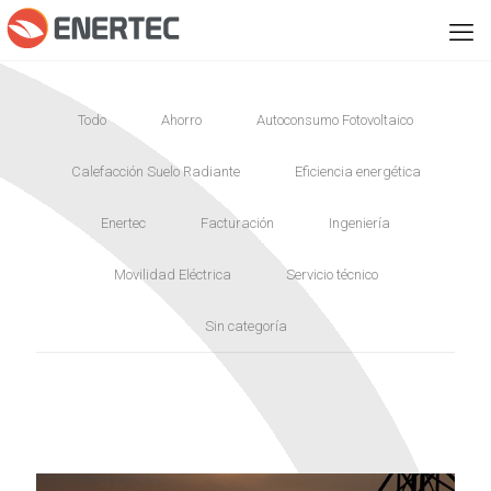
Todo
Ahorro
Autoconsumo Fotovoltaico
Calefacción Suelo Radiante
Eficiencia energética
Enertec
Facturación
Ingeniería
Movilidad Eléctrica
Servicio técnico
Sin categoría