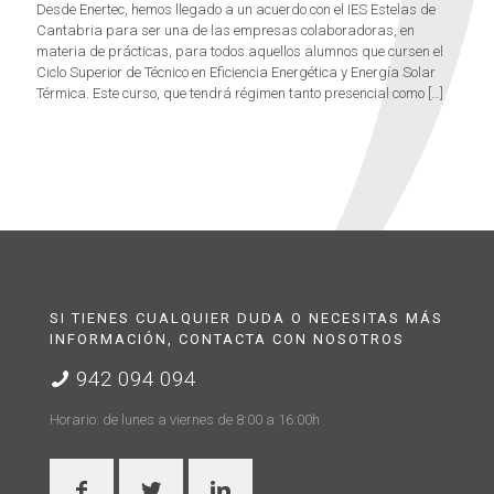
Desde Enertec, hemos llegado a un acuerdo con el IES Estelas de
Cantabria para ser una de las empresas colaboradoras, en
materia de prácticas, para todos aquellos alumnos que cursen el
Ciclo Superior de Técnico en Eficiencia Energética y Energía Solar
Térmica. Este curso, que tendrá régimen tanto presencial como
[…]
SI TIENES CUALQUIER DUDA O NECESITAS MÁS
INFORMACIÓN, CONTACTA CON NOSOTROS
942 094 094
Horario: de lunes a viernes de 8:00 a 16:00h