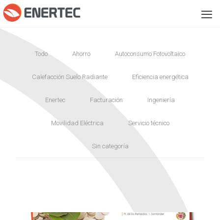
Todo
Ahorro
Autoconsumo Fotovoltaico
Calefacción Suelo Radiante
Eficiencia energética
Enertec
Facturación
Ingeniería
Movilidad Eléctrica
Servicio técnico
Sin categoría