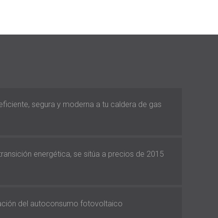
 eficiente, segura y moderna a tu caldera de gas
 transición energética, se sitúa a precios de 2015
vación del autoconsumo fotovoltaico