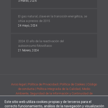
3 marzo, 2026
El gas natural, clave en la transición energética, se
sitúa a precios de 2015
24 mayo, 2024
2024: El año de la reactivación del
autoconsumo fotovoltaico
21 febrero, 2024
Aviso legal
| Política de Privacidad
| Política de Cookies
| Código
de conducta
| Política Integrada de la Calidad, Medio
Ambiente, Seguridad de la Información y Continuidad de
Negocio
| Condiciones generales de compra de la adquisición
Este sitio web utiliza cookies propias y de terceros para el
de productos
| Comunicación de requisitos ambientales y de
correcto funcionamiento, análisis de la navegación y visualización
prestación del servicio