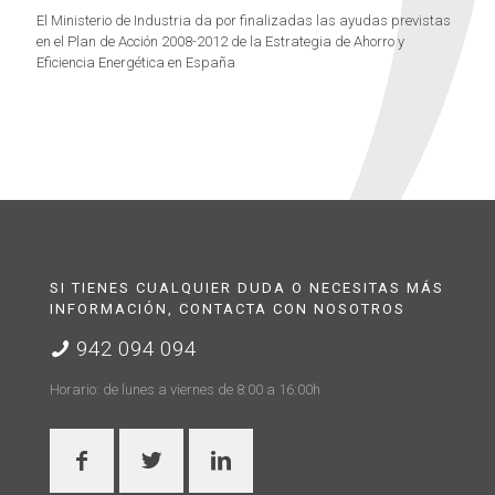
El Ministerio de Industria da por finalizadas las ayudas previstas
en el Plan de Acción 2008-2012 de la Estrategia de Ahorro y
Eficiencia Energética en España
SI TIENES CUALQUIER DUDA O NECESITAS MÁS
INFORMACIÓN, CONTACTA CON NOSOTROS
942 094 094
Horario: de lunes a viernes de 8:00 a 16:00h