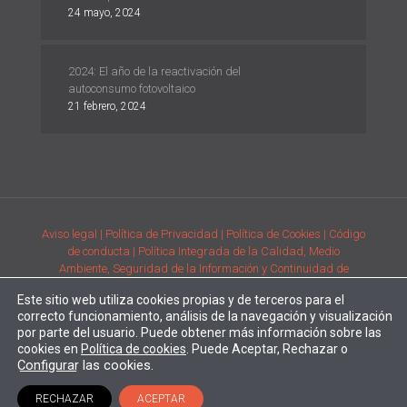
24 mayo, 2024
2024: El año de la reactivación del
autoconsumo fotovoltaico
21 febrero, 2024
Aviso legal
| Política de Privacidad
| Política de Cookies
| Código
de conducta
| Política Integrada de la Calidad, Medio
Ambiente, Seguridad de la Información y Continuidad de
Negocio
| Condiciones generales de compra de la adquisición
Este sitio web utiliza cookies propias y de terceros para el
de productos
| Comunicación de requisitos ambientales y de
correcto funcionamiento, análisis de la navegación y visualización
prestación del servicio
por parte del usuario. Puede obtener más información sobre las
Desarrollado por
Alpe Creativa
| Enertec forma parte del
Grupo
cookies en
Política de cookies
. Puede Aceptar, Rechazar o
Configurar
las cookies.
RECHAZAR
ACEPTAR