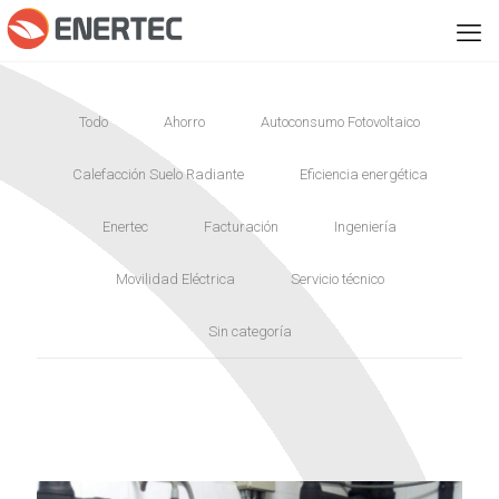
Todo
Ahorro
Autoconsumo Fotovoltaico
Calefacción Suelo Radiante
Eficiencia energética
Enertec
Facturación
Ingeniería
Movilidad Eléctrica
Servicio técnico
Sin categoría