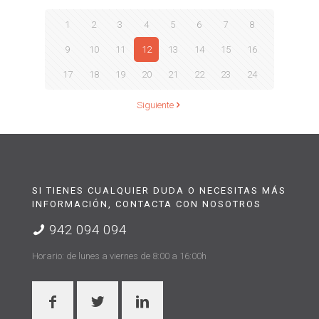
1
2
3
4
5
6
7
8
9
10
11
12
13
14
15
16
17
18
19
20
21
22
23
24
Siguiente
SI TIENES CUALQUIER DUDA O NECESITAS MÁS
INFORMACIÓN, CONTACTA CON NOSOTROS
942 094 094
Horario: de lunes a viernes de 8:00 a 16:00h