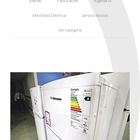
Enertec
Facturación
Ingeniería
Movilidad Eléctrica
Servicio técnico
Sin categoría