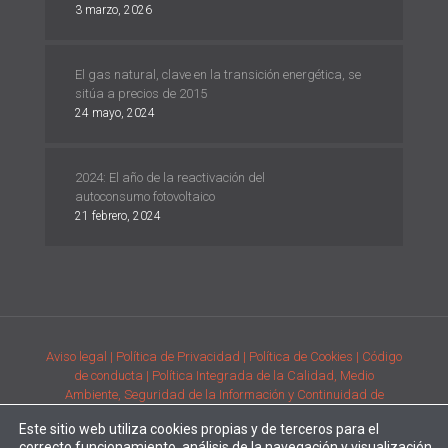
3 marzo, 2026
El gas natural, clave en la transición energética, se
sitúa a precios de 2015
24 mayo, 2024
2024: El año de la reactivación del
autoconsumo fotovoltaico
21 febrero, 2024
Aviso legal
| Política de Privacidad
| Política de Cookies
| Código
de conducta
| Política Integrada de la Calidad, Medio
Ambiente, Seguridad de la Información y Continuidad de
Negocio
| Condiciones generales de compra de la adquisición
Este sitio web utiliza cookies propias y de terceros para el
de productos
| Comunicación de requisitos ambientales y de
correcto funcionamiento, análisis de la navegación y visualización