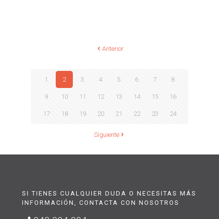
Anterior
1
2
3
4
5
6
7
8
9
10
11
12
13
14
15
16
17
18
19
20
21
22
23
24
Siguiente
SI TIENES CUALQUIER DUDA O NECESITAS MÁS
INFORMACIÓN, CONTACTA CON NOSOTROS