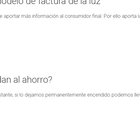
delo de factura de la luz
 aportar más información al consumidor final. Por ello aporta la
an al ahorro?
stante, si lo dejamos permanentemente encendido podemos llevar