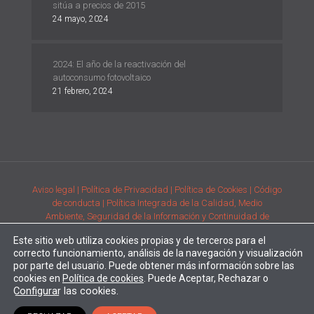
sitúa a precios de 2015
24 mayo, 2024
2024: El año de la reactivación del
autoconsumo fotovoltaico
21 febrero, 2024
Aviso legal
| Política de Privacidad
| Política de Cookies
| Código
de conducta
| Política Integrada de la Calidad, Medio
Ambiente, Seguridad de la Información y Continuidad de
Negocio
| Condiciones generales de compra de la adquisición
Este sitio web utiliza cookies propias y de terceros para el
de productos
| Comunicación de requisitos ambientales y de
correcto funcionamiento, análisis de la navegación y visualización
prestación del servicio
por parte del usuario. Puede obtener más información sobre las
Desarrollado por
Alpe Creativa
| Enertec forma parte del
Grupo
cookies en
Política de cookies
. Puede Aceptar, Rechazar o
Configurar
las cookies.